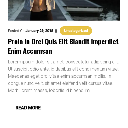
Posted On
January
29
,
2018
Uncategorized
Proin In Orci Quis Elit Blandit Imperdiet
Enim Accumsan
Lorem ipsum dolor sit amet, consectetur adipiscing elit.
Ut suscipit odio ante, id dapibus elit condimentum vitae.
Maecenas eget orci vitae enim accumsan mollis. In
congue nunc velit, sit amet eleifend velit cursus vitae.
Morbi lorem massa, lobortis id bibendum…
READ MORE