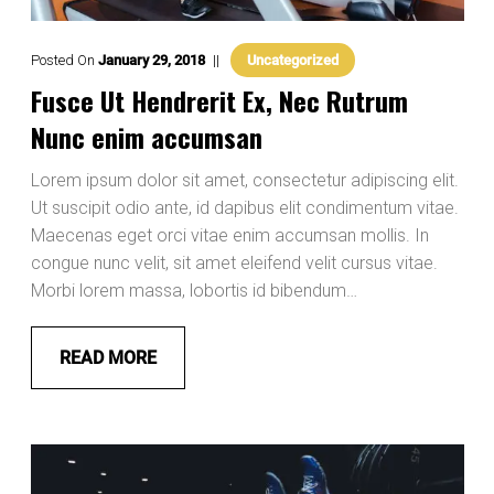
Posted On
January
29
,
2018
Uncategorized
Fusce Ut Hendrerit Ex, Nec Rutrum
Nunc enim accumsan
Lorem ipsum dolor sit amet, consectetur adipiscing elit.
Ut suscipit odio ante, id dapibus elit condimentum vitae.
Maecenas eget orci vitae enim accumsan mollis. In
congue nunc velit, sit amet eleifend velit cursus vitae.
Morbi lorem massa, lobortis id bibendum…
READ MORE